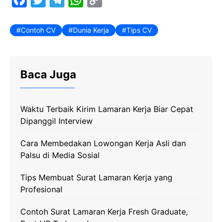
a
w
e
h
o
c
i
l
a
p
Contoh CV
Dunia Kerja
Tips CV
e
t
e
t
y
b
t
g
s
L
Baca Juga
o
e
r
A
i
o
r
a
p
n
k
m
p
k
Waktu Terbaik Kirim Lamaran Kerja Biar Cepat
Dipanggil Interview
Cara Membedakan Lowongan Kerja Asli dan
Palsu di Media Sosial
Tips Membuat Surat Lamaran Kerja yang
Profesional
Contoh Surat Lamaran Kerja Fresh Graduate,