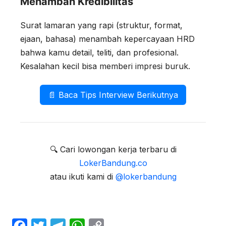
Menambah Kredibilitas
Surat lamaran yang rapi (struktur, format,
ejaan, bahasa) menambah kepercayaan HRD
bahwa kamu detail, teliti, dan profesional.
Kesalahan kecil bisa memberi impresi buruk.
📄 Baca Tips Interview Berikutnya
🔍 Cari lowongan kerja terbaru di
LokerBandung.co
atau ikuti kami di
@lokerbandung
F
T
T
W
C