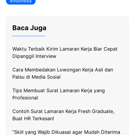
c
i
l
a
p
Indonesia
e
t
e
t
y
b
t
g
s
L
Baca Juga
o
e
r
A
i
o
r
a
p
n
k
m
p
k
Waktu Terbaik Kirim Lamaran Kerja Biar Cepat
Dipanggil Interview
Cara Membedakan Lowongan Kerja Asli dan
Palsu di Media Sosial
Tips Membuat Surat Lamaran Kerja yang
Profesional
Contoh Surat Lamaran Kerja Fresh Graduate,
Buat HR Terkesan!
“Skill yang Wajib Dikuasai agar Mudah Diterima