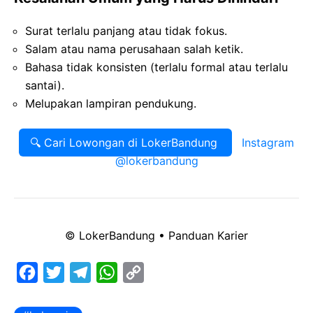
Surat terlalu panjang atau tidak fokus.
Salam atau nama perusahaan salah ketik.
Bahasa tidak konsisten (terlalu formal atau terlalu
santai).
Melupakan lampiran pendukung.
🔍 Cari Lowongan di LokerBandung
Instagram
@lokerbandung
© LokerBandung • Panduan Karier
F
T
T
W
C
a
w
e
h
o