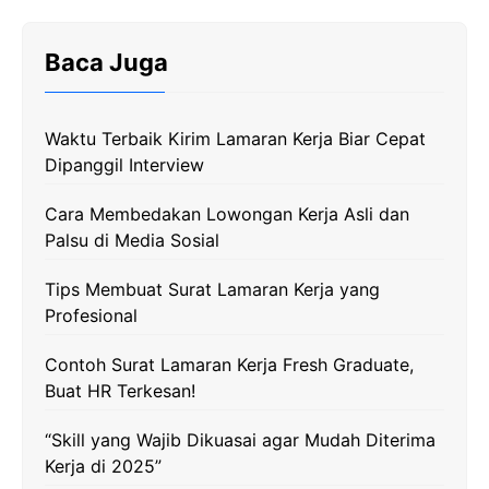
c
i
l
a
p
e
t
e
t
y
Baca Juga
b
t
g
s
L
o
e
r
A
i
Waktu Terbaik Kirim Lamaran Kerja Biar Cepat
o
r
a
p
n
Dipanggil Interview
k
m
p
k
Cara Membedakan Lowongan Kerja Asli dan
Palsu di Media Sosial
Tips Membuat Surat Lamaran Kerja yang
Profesional
Contoh Surat Lamaran Kerja Fresh Graduate,
Buat HR Terkesan!
“Skill yang Wajib Dikuasai agar Mudah Diterima
Kerja di 2025”