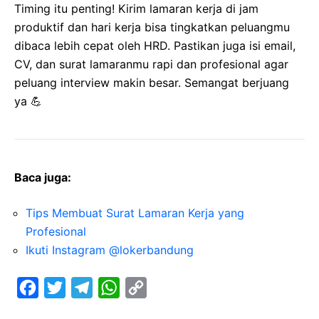
Timing itu penting! Kirim lamaran kerja di jam
produktif dan hari kerja bisa tingkatkan peluangmu
dibaca lebih cepat oleh HRD. Pastikan juga isi email,
CV, dan surat lamaranmu rapi dan profesional agar
peluang interview makin besar. Semangat berjuang
ya 💪
Baca juga:
Tips Membuat Surat Lamaran Kerja yang
Profesional
Ikuti Instagram @lokerbandung
F
T
T
W
C
a
w
e
h
o