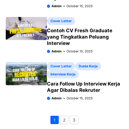
Admin
October 15, 2025
Cover Letter
Contoh CV Fresh Graduate
yang Tingkatkan Peluang
Interview
Admin
October 15, 2025
Cover Letter
Dunia Kerja
Interview Kerja
Cara Follow Up Interview Kerja
Agar Dibalas Rekruter
Admin
October 15, 2025
1
2
3
Page
Page
Page