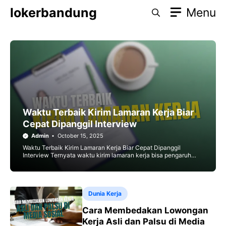
Skip
lokerbandung
Menu
to
content
Waktu Terbaik Kirim Lamaran Kerja Biar
Cepat Dipanggil Interview
Admin
October 15, 2025
Waktu Terbaik Kirim Lamaran Kerja Biar Cepat Dipanggil
Interview Ternyata waktu kirim lamaran kerja bisa pengaruh
banget loh ke peluang kamu dipanggil interview! HRD punya
Dunia Kerja
Cara Membedakan Lowongan
Kerja Asli dan Palsu di Media