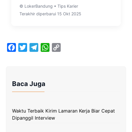
© LokerBandung • Tips Karier
Terakhir diperbarui 15 Okt 2025
F
T
T
W
C
a
w
e
h
o
c
i
l
a
p
e
t
e
t
y
Baca Juga
b
t
g
s
L
o
e
r
A
i
o
r
a
p
n
k
m
p
k
Waktu Terbaik Kirim Lamaran Kerja Biar Cepat
Dipanggil Interview