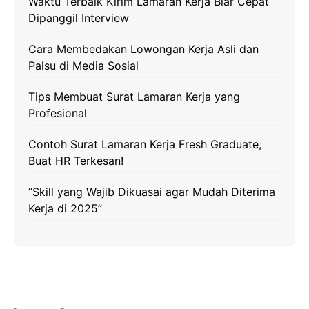
Waktu Terbaik Kirim Lamaran Kerja Biar Cepat
o
r
a
p
n
Dipanggil Interview
k
m
p
k
Cara Membedakan Lowongan Kerja Asli dan
Palsu di Media Sosial
Tips Membuat Surat Lamaran Kerja yang
Profesional
Contoh Surat Lamaran Kerja Fresh Graduate,
Buat HR Terkesan!
“Skill yang Wajib Dikuasai agar Mudah Diterima
Kerja di 2025”