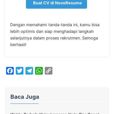
Buat CV di NovoResume
Dengan memahami tanda-tanda ini, kamu bisa
lebih optimis dan siap menghadapi langkah
selanjutnya dalam proses rekrutmen. Semoga
berhasil!
F
T
T
W
C
a
w
e
h
o
c
i
l
a
p
e
t
e
t
y
Baca Juga
b
t
g
s
L
o
e
r
A
i