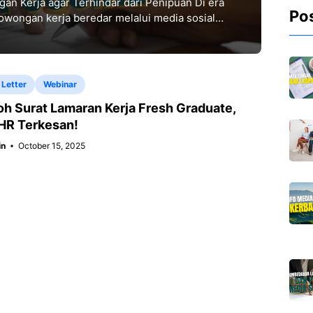
an Kerja agar Terhindar dari Penipuan Di era
Po
 lowongan kerja beredar melalui media sosial
 Letter
Webinar
h Surat Lamaran Kerja Fresh Graduate,
HR Terkesan!
n
October 15, 2025