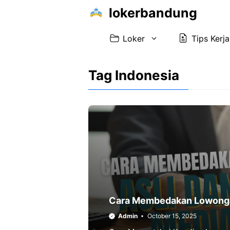
Skip
lokerbandung
to
content
Loker
Tips Kerja
Tag Indonesia
Cara Membedakan Lowongan 
Admin
October 15, 2025