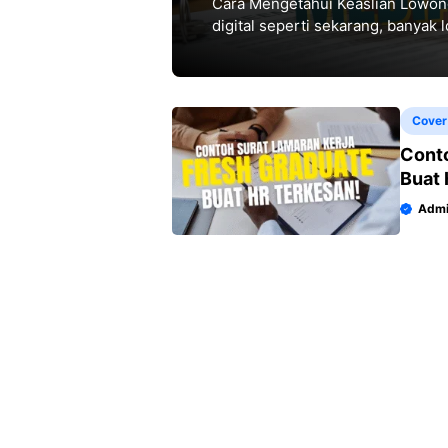
Cara Mengetahui Keaslian Lowong
digital seperti sekarang, banyak
dan grup pesan. Namun,
Cover
Conto
Buat 
Admi