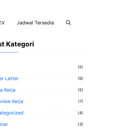
CV
Jadwal Tersedia
t Kategori
(5)
r Letter
(9)
a Kerja
(5)
rview Kerja
(7)
ategorized
(4)
inar
(3)