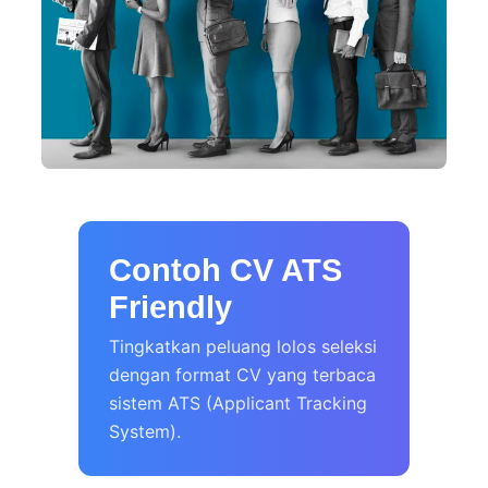
Contoh CV ATS
Friendly
Tingkatkan peluang lolos seleksi
dengan format CV yang terbaca
sistem ATS (Applicant Tracking
System).