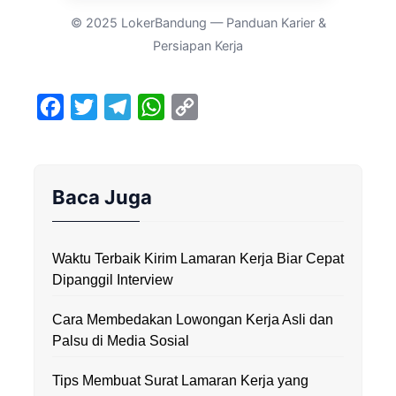
© 2025 LokerBandung — Panduan Karier &
Persiapan Kerja
F
T
T
W
C
a
w
e
h
o
c
i
l
a
p
e
t
e
t
y
Baca Juga
b
t
g
s
L
o
e
r
A
i
Waktu Terbaik Kirim Lamaran Kerja Biar Cepat
o
r
a
p
n
Dipanggil Interview
k
m
p
k
Cara Membedakan Lowongan Kerja Asli dan
Palsu di Media Sosial
Tips Membuat Surat Lamaran Kerja yang