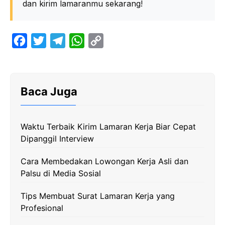
dan kirim lamaranmu sekarang!
F
T
T
W
C
a
w
e
h
o
c
i
l
a
p
e
t
e
t
y
Baca Juga
b
t
g
s
L
o
e
r
A
i
Waktu Terbaik Kirim Lamaran Kerja Biar Cepat
o
r
a
p
n
Dipanggil Interview
k
m
p
k
Cara Membedakan Lowongan Kerja Asli dan
Palsu di Media Sosial
Tips Membuat Surat Lamaran Kerja yang
Profesional