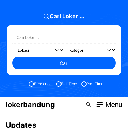
Skip
to
Cari Loker ...
content
Cari
Freelance
Full Time
Part Time
lokerbandung
Menu
Updates