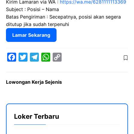
Kirim Lamaran via WA :
https://wa.me/6281111113369
Subject : Posisi – Nama
Batas Pengiriman : Secepatnya, posisi akan segera
ditutup jika sudah terpenuhi
Lamar Sekarang
F
T
T
W
C
a
w
e
h
o
c
i
l
a
p
Lowongan Kerja Sejenis
e
t
e
t
y
b
t
g
s
L
o
e
r
A
i
o
r
a
p
n
Loker Terbaru
k
m
p
k