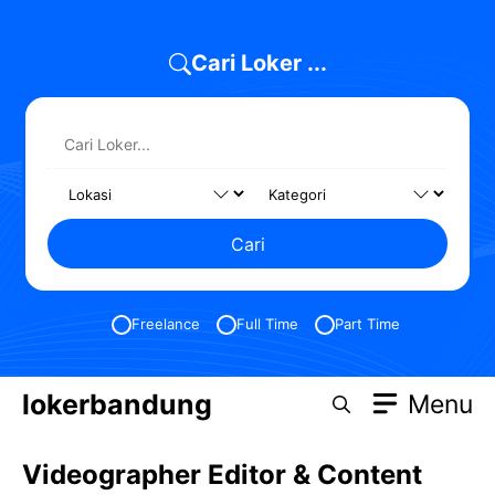
Skip
to
Cari Loker ...
content
Cari
Freelance
Full Time
Part Time
lokerbandung
Menu
Videographer Editor & Content