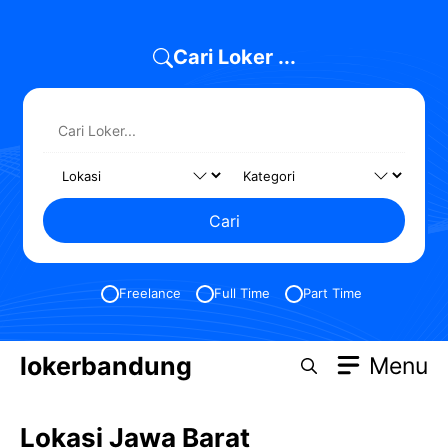
Skip
to
Cari Loker ...
content
Cari
Freelance
Full Time
Part Time
lokerbandung
Menu
Lokasi Jawa Barat