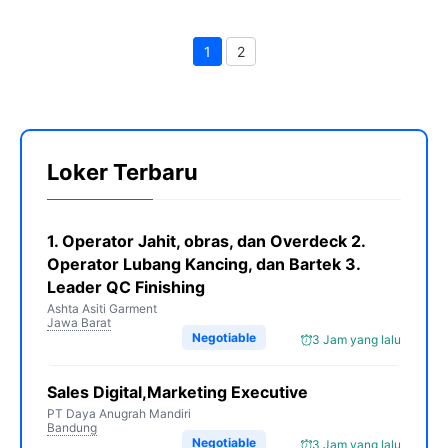
1
2
Page
Page
Loker Terbaru
1. Operator Jahit, obras, dan Overdeck 2.
Operator Lubang Kancing, dan Bartek 3.
Leader QC Finishing
Ashta Asiti Garment
Jawa Barat
Negotiable
3 Jam yang lalu
Sales Digital,Marketing Executive
PT Daya Anugrah Mandiri
Bandung
Negotiable
3 Jam yang lalu