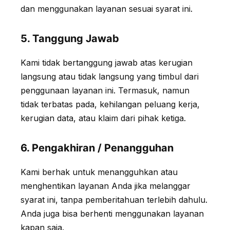
dan menggunakan layanan sesuai syarat ini.
5. Tanggung Jawab
Kami tidak bertanggung jawab atas kerugian
langsung atau tidak langsung yang timbul dari
penggunaan layanan ini. Termasuk, namun
tidak terbatas pada, kehilangan peluang kerja,
kerugian data, atau klaim dari pihak ketiga.
6. Pengakhiran / Penangguhan
Kami berhak untuk menangguhkan atau
menghentikan layanan Anda jika melanggar
syarat ini, tanpa pemberitahuan terlebih dahulu.
Anda juga bisa berhenti menggunakan layanan
kapan saja.