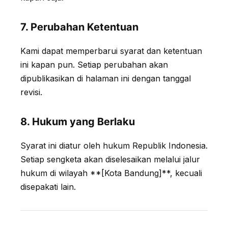
7. Perubahan Ketentuan
Kami dapat memperbarui syarat dan ketentuan
ini kapan pun. Setiap perubahan akan
dipublikasikan di halaman ini dengan tanggal
revisi.
8. Hukum yang Berlaku
Syarat ini diatur oleh hukum Republik Indonesia.
Setiap sengketa akan diselesaikan melalui jalur
hukum di wilayah **[Kota Bandung]**, kecuali
disepakati lain.