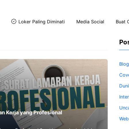
Loker Paling Diminati
Media Social
Buat 
Pos
Blog
Cove
Duni
Inte
Unc
n Kerja yang Profesional
Web