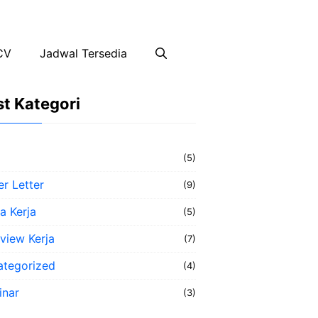
CV
Jadwal Tersedia
t Kategori
(5)
r Letter
(9)
a Kerja
(5)
rview Kerja
(7)
ategorized
(4)
inar
(3)