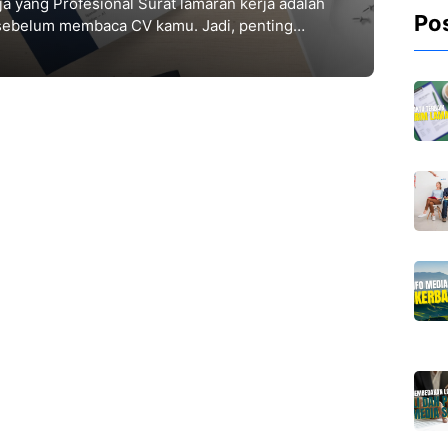
a yang Profesional Surat lamaran kerja adalah
Po
 sebelum membaca CV kamu. Jadi, penting