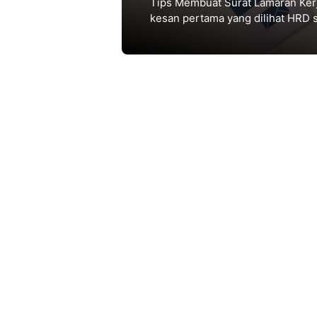
Tips Membuat Surat Lamaran Kerj
kesan pertama yang dilihat HRD
banget buat menulisnya