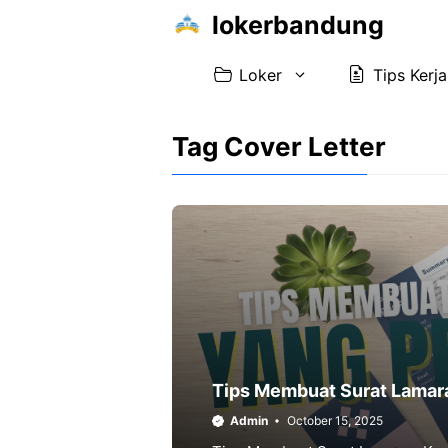
Skip
lokerbandung
to
content
Loker
Tips Kerja
Tag Cover Letter
Tips Membuat Surat Lamara
Admin
October 15, 2025