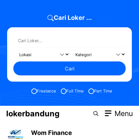
Skip
to
Cari Loker ...
content
Cari
Freelance
Full Time
Part Time
lokerbandung
Menu
Wom Finance