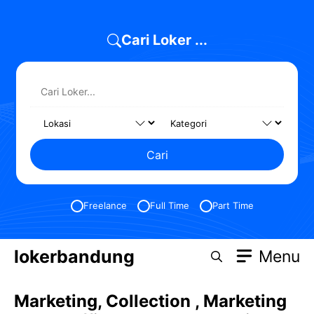
Skip
to
Cari Loker ...
content
Cari
Freelance
Full Time
Part Time
lokerbandung
Menu
Marketing, Collection , Marketing