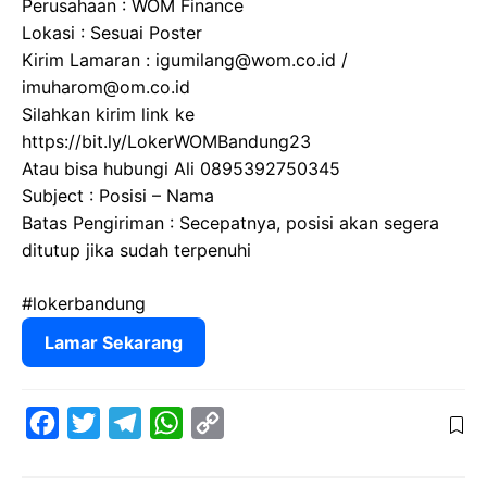
Perusahaan : WOM Finance
Lokasi : Sesuai Poster
Kirim Lamaran : igumilang@wom.co.id /
imuharom@om.co.id
Silahkan kirim link ke
https://bit.ly/LokerWOMBandung23
Atau bisa hubungi Ali 0895392750345
Subject : Posisi – Nama
Batas Pengiriman : Secepatnya, posisi akan segera
ditutup jika sudah terpenuhi
#lokerbandung
Lamar Sekarang
F
T
T
W
C
a
w
e
h
o