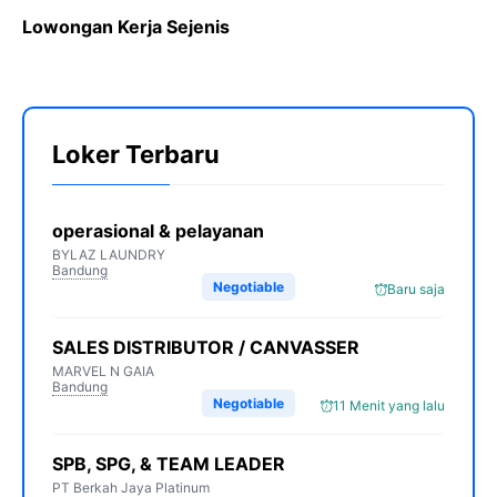
c
i
l
a
p
Lowongan Kerja Sejenis
e
t
e
t
y
b
t
g
s
L
o
e
r
A
i
o
r
a
p
n
Loker Terbaru
k
m
p
k
operasional & pelayanan
BYLAZ LAUNDRY
Bandung
Negotiable
Baru saja
SALES DISTRIBUTOR / CANVASSER
MARVEL N GAIA
Bandung
Negotiable
11 Menit yang lalu
SPB, SPG, & TEAM LEADER
PT Berkah Jaya Platinum