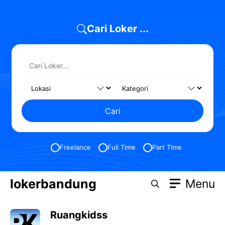
Skip
to
Cari Loker ...
content
Cari
Freelance
Full Time
Part Time
lokerbandung
Menu
Ruangkidss