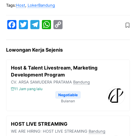
Tags:
Host
,
LokerBandung
F
T
T
W
C
a
w
e
h
o
c
i
l
a
p
Lowongan Kerja Sejenis
e
t
e
t
y
b
t
g
s
L
Host & Talent Livestream, Marketing
o
e
r
A
i
Development Program
o
r
a
p
n
CV. ARSA SAMUDERA PRATAMA
Bandung
k
m
p
k
11 Jam yang lalu
Negotiable
Bulanan
HOST LIVE STREAMING
WE ARE HIRING: HOST LIVE STREAMING
Bandung