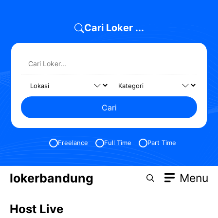
Skip
to
Cari Loker ...
content
Cari
Freelance
Full Time
Part Time
lokerbandung
Menu
Host Live