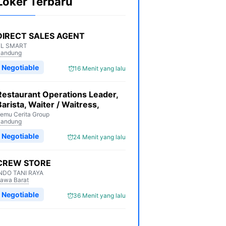
Loker Terbaru
DIRECT SALES AGENT
XL SMART
Bandung
Negotiable
16 Menit yang lalu
Restaurant Operations Leader,
Barista, Waiter / Waitress,
emu Cerita Group
Bandung
Negotiable
24 Menit yang lalu
CREW STORE
NDO TANI RAYA
awa Barat
Negotiable
36 Menit yang lalu