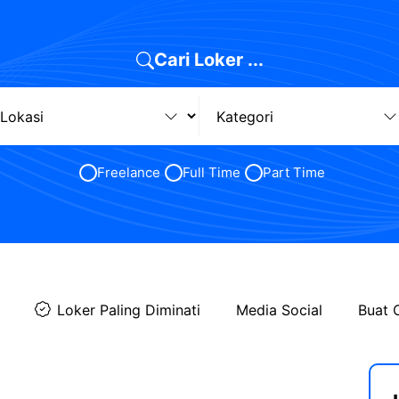
Cari Loker ...
Freelance
Full Time
Part Time
Loker Paling Diminati
Media Social
Buat 