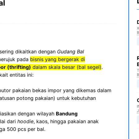
al
sering dikaitkan dengan
Gudang Bal
merujuk pada
bisnis yang bergerak di
or (thrifting)
dalam skala besar (bal segel)
.
T
it entitas ini:
ributor pakaian bekas impor yang dikemas dalam
 ratusan potong pakaian) untuk kebutuhan
I
J
siasikan dengan wilayah
Bandung
lai dari
hoodie
, kaos, hingga pakaian anak
gga 500 pcs per bal.