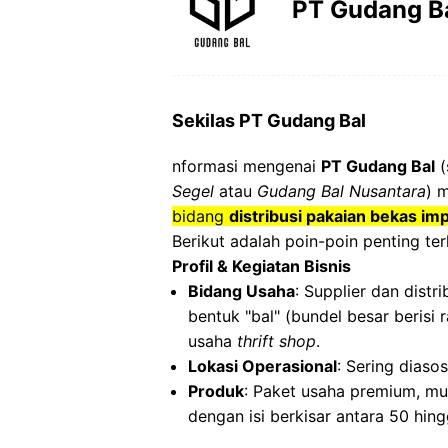
PT Gudang B
Sekilas PT Gudang Bal
nformasi mengenai
PT Gudang Bal
(
Segel
atau
Gudang Bal Nusantara
) 
bidang
distribusi pakaian bekas imp
Berikut adalah poin-poin penting terka
Profil & Kegiatan Bisnis
Bidang Usaha
: Supplier dan dist
bentuk "bal" (bundel besar berisi
usaha
thrift shop
.
Lokasi Operasional
: Sering diaso
Produk
: Paket usaha premium, mu
dengan isi berkisar antara 50 hin