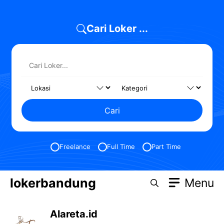
Skip
to
Cari Loker ...
content
Cari
Freelance
Full Time
Part Time
lokerbandung
Menu
Alareta.id