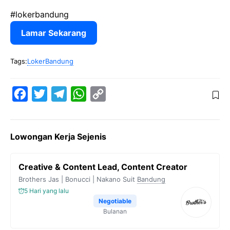
#lokerbandung
Lamar Sekarang
Tags:
LokerBandung
F
T
T
W
C
a
w
e
h
o
c
i
l
a
p
Lowongan Kerja Sejenis
e
t
e
t
y
b
t
g
s
L
Creative & Content Lead, Content Creator
o
e
r
A
i
Brothers Jas | Bonucci | Nakano Suit
Bandung
o
r
a
p
n
5 Hari yang lalu
k
m
p
k
Negotiable
Bulanan