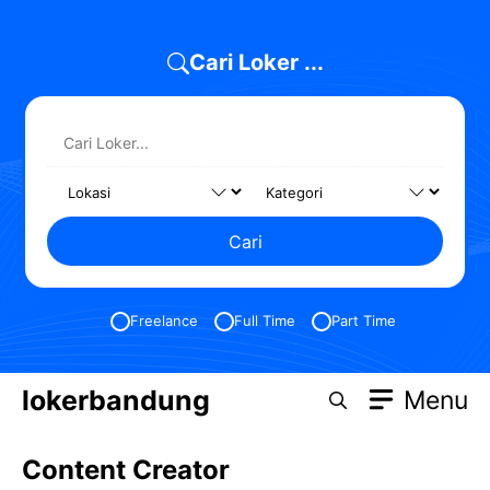
Skip
to
Cari Loker ...
content
Cari
Freelance
Full Time
Part Time
lokerbandung
Menu
Content Creator