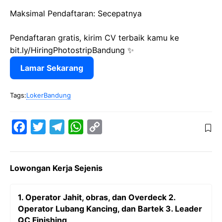
Maksimal Pendaftaran: Secepatnya
Pendaftaran gratis, kirim CV terbaik kamu ke
bit.ly/HiringPhotostripBandung ✨
Lamar Sekarang
Tags:
LokerBandung
F
T
T
W
C
a
w
e
h
o
c
i
l
a
p
Lowongan Kerja Sejenis
e
t
e
t
y
b
t
g
s
L
1. Operator Jahit, obras, dan Overdeck 2.
o
e
r
A
i
Operator Lubang Kancing, dan Bartek 3. Leader
o
r
a
p
n
QC Finishing