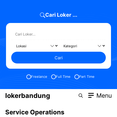
Skip
to
Cari Loker ...
content
Cari
Freelance
Full Time
Part Time
lokerbandung
Menu
Service Operations