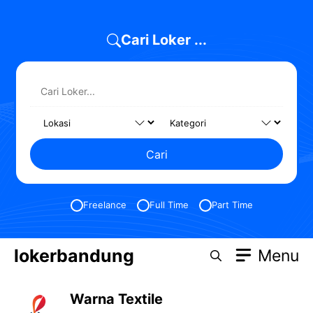
Skip
to
Cari Loker ...
content
Cari
Freelance
Full Time
Part Time
lokerbandung
Menu
Warna Textile