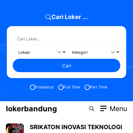
Skip
to
Cari Loker ...
content
Cari
Freelance
Full Time
Part Time
lokerbandung
Menu
SRIKATON INOVASI TEKNOLOGI