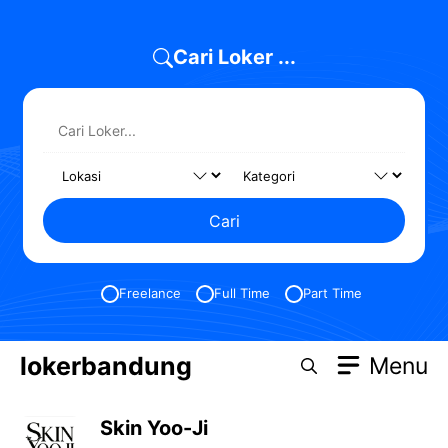
Skip
to
Cari Loker ...
content
Cari
Freelance
Full Time
Part Time
lokerbandung
Menu
Skin Yoo-Ji