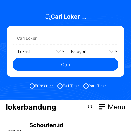
Skip
to
Cari Loker ...
content
Cari
Freelance
Full Time
Part Time
lokerbandung
Menu
Schouten.id