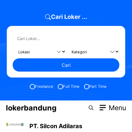
Skip
to
Cari Loker ...
content
Cari
Freelance
Full Time
Part Time
lokerbandung
Menu
PT. Silcon Adilaras