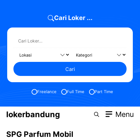
Skip
to
Cari Loker ...
content
Cari
Freelance
Full Time
Part Time
lokerbandung
Menu
SPG Parfum Mobil