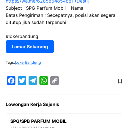
https://wa.me/6285864854881 (Desti)
Subject : SPG Parfum Mobil – Nama
Batas Pengiriman : Secepatnya, posisi akan segera
ditutup jika sudah terpenuhi
#lokerbandung
Lamar Sekarang
Tags:
LokerBandung
F
T
T
W
C
a
w
e
h
o
c
i
l
a
p
Lowongan Kerja Sejenis
e
t
e
t
y
b
t
g
s
L
SPG/SPB PARFUM MOBIL
o
e
r
A
i