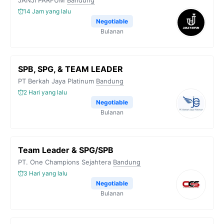
JANJI PARFUM
Bandung
o
r
a
p
n
14 Jam yang lalu
k
m
p
k
Negotiable
Bulanan
SPB, SPG, & TEAM LEADER
PT Berkah Jaya Platinum
Bandung
2 Hari yang lalu
Negotiable
Bulanan
Team Leader & SPG/SPB
PT. One Champions Sejahtera
Bandung
3 Hari yang lalu
Negotiable
Bulanan