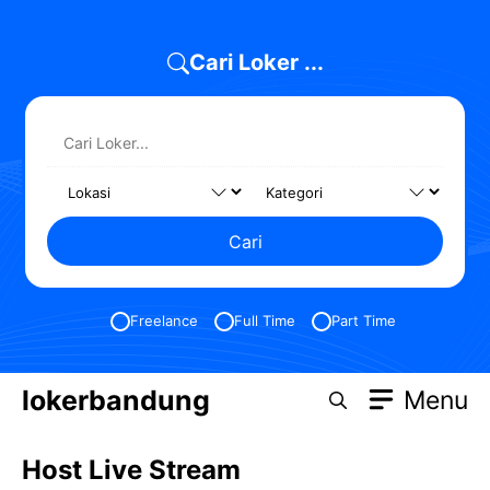
Skip
to
Cari Loker ...
content
Cari
Freelance
Full Time
Part Time
lokerbandung
Menu
Host Live Stream