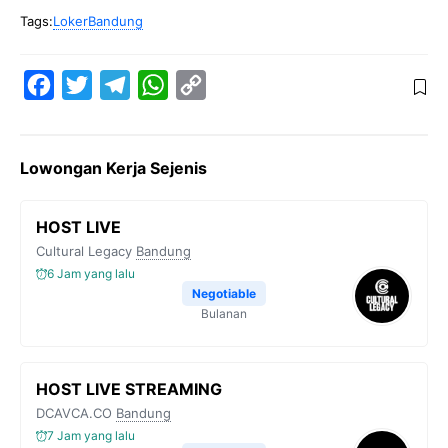
Tags:
LokerBandung
F
T
T
W
C
a
w
e
h
o
c
i
l
a
p
Lowongan Kerja Sejenis
e
t
e
t
y
b
t
g
s
L
HOST LIVE
o
e
r
A
i
Cultural Legacy
Bandung
o
r
a
p
n
6 Jam yang lalu
k
m
p
k
Negotiable
Bulanan
HOST LIVE STREAMING
DCAVCA.CO
Bandung
7 Jam yang lalu