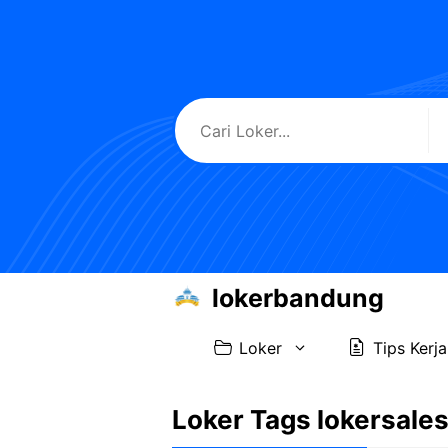
Skip
to
content
lokerbandung
Loker
Tips Kerja
Loker Tags lokersale