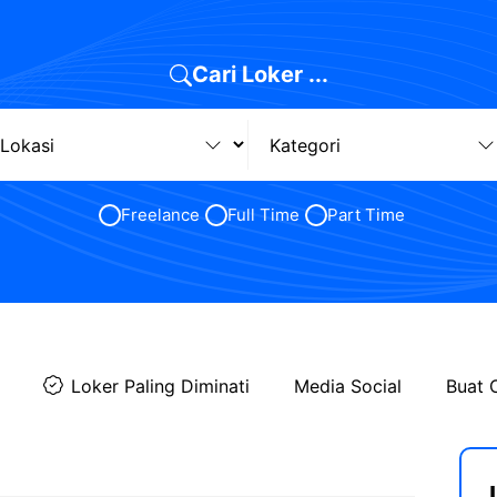
Cari Loker ...
Freelance
Full Time
Part Time
Loker Paling Diminati
Media Social
Buat 
s