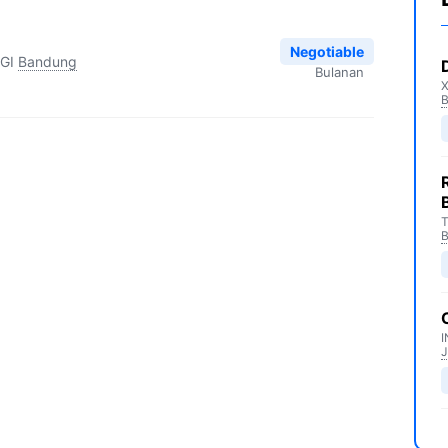
Negotiable
GI
Bandung
Bulanan
T
I
J