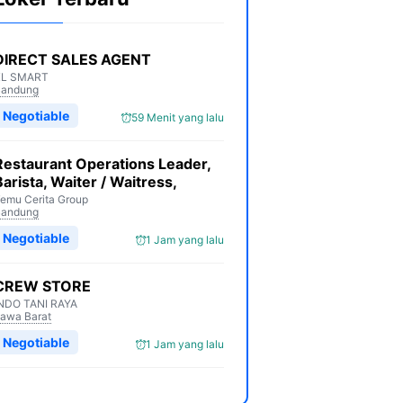
DIRECT SALES AGENT
XL SMART
Bandung
Negotiable
59 Menit yang lalu
Restaurant Operations Leader,
Barista, Waiter / Waitress,
emu Cerita Group
Bandung
Negotiable
1 Jam yang lalu
CREW STORE
NDO TANI RAYA
awa Barat
Negotiable
1 Jam yang lalu