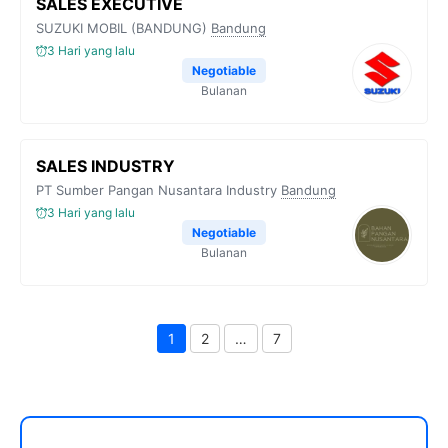
SALES EXECUTIVE
SUZUKI MOBIL (BANDUNG)
Bandung
3 Hari yang lalu
Negotiable
Bulanan
SALES INDUSTRY
PT Sumber Pangan Nusantara Industry
Bandung
3 Hari yang lalu
Negotiable
Bulanan
1
2
…
7
Page
Page
Page