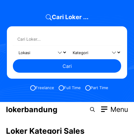
Skip
to
Cari Loker ...
content
Cari
Freelance
Full Time
Part Time
lokerbandung
Menu
Loker Kategori Sales