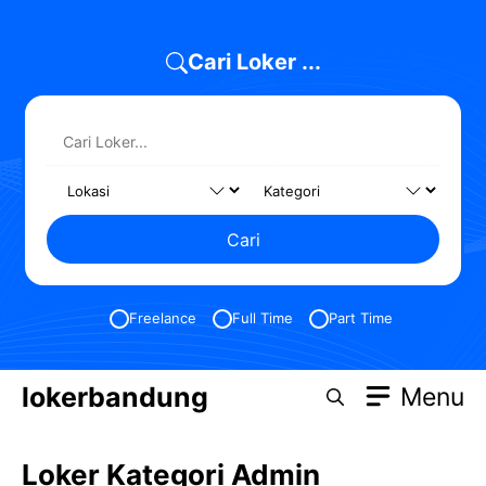
Skip
to
Cari Loker ...
content
Cari
Freelance
Full Time
Part Time
lokerbandung
Menu
Loker Kategori Admin