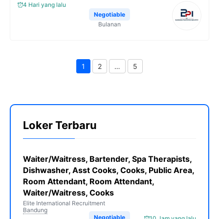
4 Hari yang lalu
Negotiable
Bulanan
1
2
…
5
Page
Page
Page
Loker Terbaru
Waiter/Waitress, Bartender, Spa Therapists,
Dishwasher, Asst Cooks, Cooks, Public Area,
Room Attendant, Room Attendant,
Waiter/Waitress, Cooks
Elite International Recruitment
Bandung
Negotiable
10 Jam yang lalu